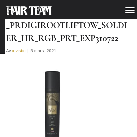
HEATPROTECTIONSTYLING21
_PRDIGIROOTLIFTOW_SOLDI
ER_HR_RGB_PRT_EXP310722
Av
invistic
|
5 mars, 2021