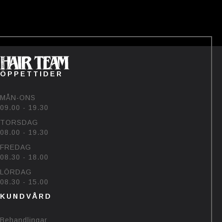
——-
Tävlingen avslutas den 22/7💗
Vinnaren hämtar priset på
salongen🥰
#bjornehlinhairteam #björk
#sommar #uv
60
48
ÖPPETTIDER
MÅN-ONS
09.00 - 19.30
TORSDAG
08.00 - 19.30
FREDAG
08.30 - 18.00
LÖRDAG
08.30 - 15.00
KUNDVÅRD
Behandlingar