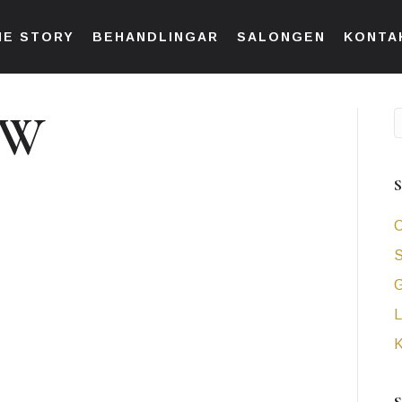
HE STORY
BEHANDLINGAR
SALONGEN
KONTA
WW
C
S
L
K