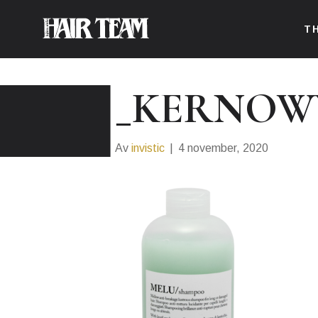
T
_KERNO
Av
invistic
|
4 november, 2020