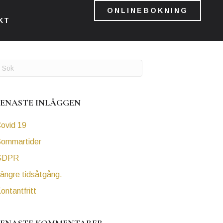
ONLINEBOKNING
KT
SENASTE INLÄGGEN
ovid 19
ommartider
GDPR
ängre tidsåtgång.
ontantfritt