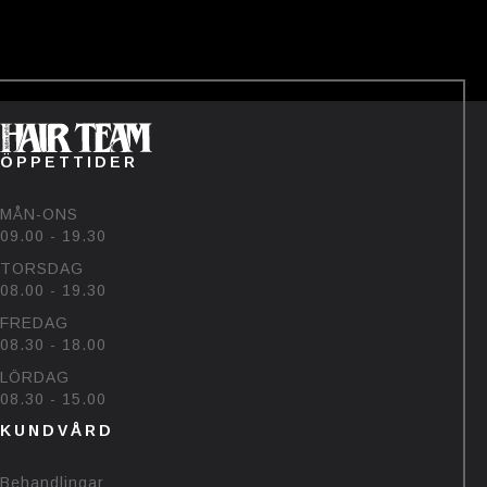
——-
Tävlingen avslutas den 22/7💗
Vinnaren hämtar priset på
salongen🥰
#bjornehlinhairteam #björk
#sommar #uv
60
48
ÖPPETTIDER
MÅN-ONS
09.00 - 19.30
TORSDAG
08.00 - 19.30
FREDAG
08.30 - 18.00
LÖRDAG
08.30 - 15.00
KUNDVÅRD
Behandlingar