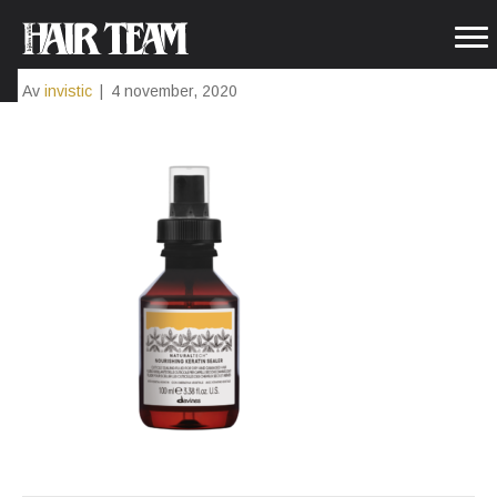
BNANLRYA
Av
invistic
|
4 november, 2020