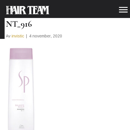
SP.SHAMPOO_BALANCE.S_PRI
NT_916
Av
invistic
|
4 november, 2020