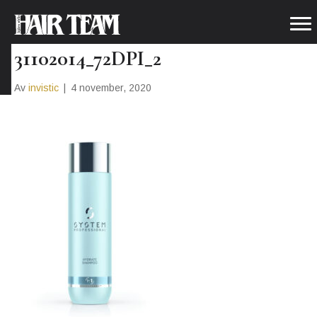
HYDRATE_SHAMPOO_250ML_
31102014_72DPI_2
Av
invistic
|
4 november, 2020