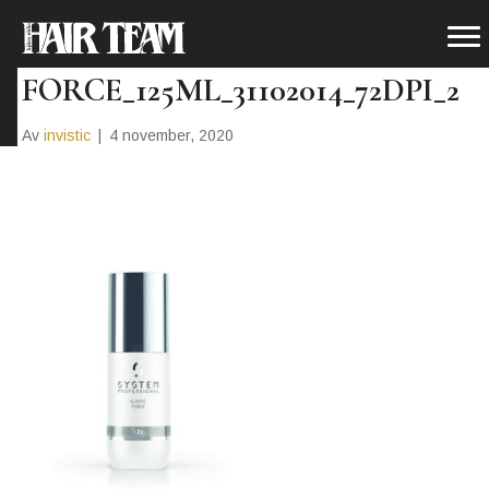
EXTRA_ELASTIC-
FORCE_125ML_31102014_72DPI_2
Av
invistic
|
4 november, 2020