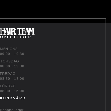
——-
Tävlingen avslutas den 22/7💗
Vinnaren hämtar priset på
salongen🥰
#bjornehlinhairteam #björk
#sommar #uv
60
48
ÖPPETTIDER
MÅN-ONS
09.00 - 19.30
TORSDAG
08.00 - 19.30
FREDAG
08.30 - 18.00
LÖRDAG
08.30 - 15.00
KUNDVÅRD
Behandlingar