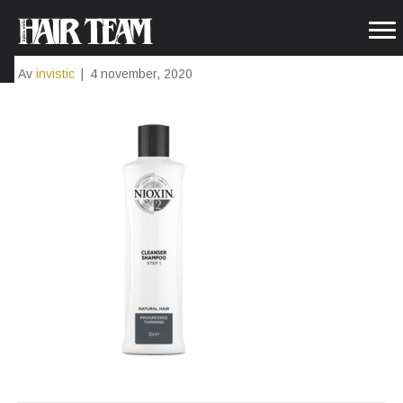
CLEANSER2
Av
invistic
|
4 november, 2020