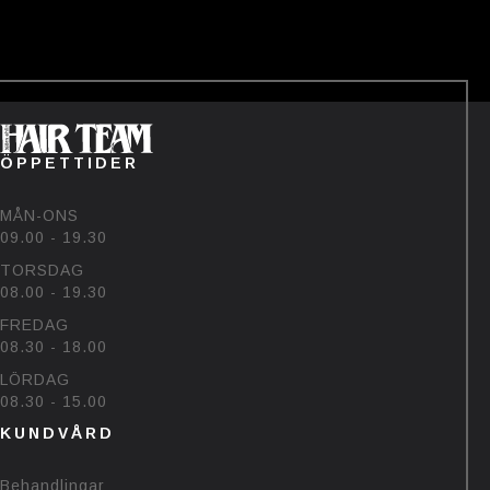
——-
Tävlingen avslutas den 22/7💗
Vinnaren hämtar priset på
salongen🥰
#bjornehlinhairteam #björk
#sommar #uv
60
48
ÖPPETTIDER
MÅN-ONS
09.00 - 19.30
TORSDAG
08.00 - 19.30
FREDAG
08.30 - 18.00
LÖRDAG
08.30 - 15.00
KUNDVÅRD
Behandlingar