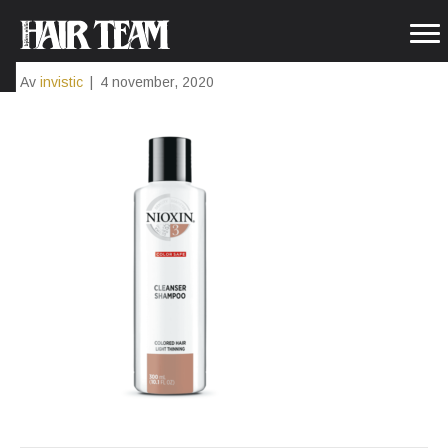
CLEANSER3
Av
invistic
|
4 november, 2020