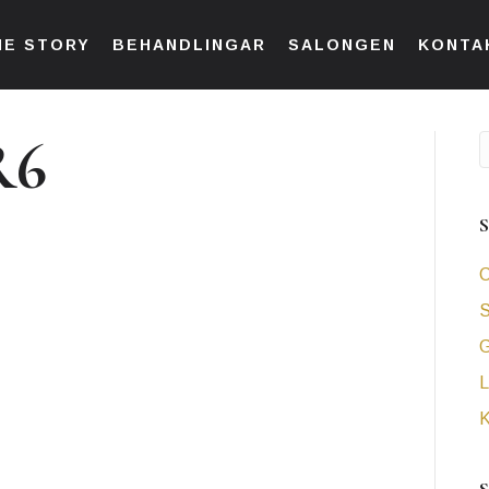
HE STORY
BEHANDLINGAR
SALONGEN
KONTA
R6
C
S
L
K