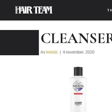
T
CLEANSE
Av
invistic
|
4 november, 2020