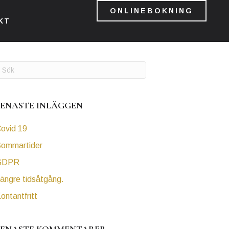
ONLINEBOKNING
KT
SENASTE INLÄGGEN
ovid 19
ommartider
GDPR
ängre tidsåtgång.
ontantfritt