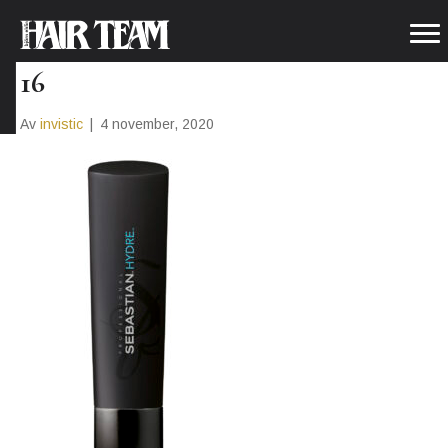
SEB_HY_SH_250ML_T_PRINT_8
16
Av
invistic
|
4 november, 2020