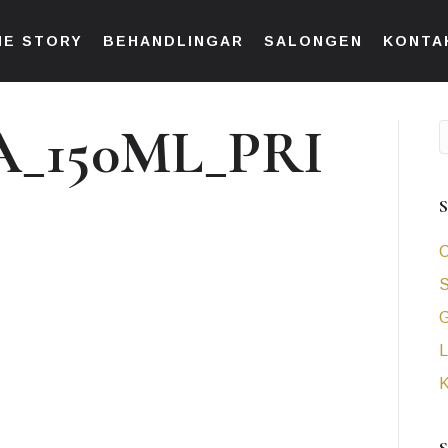
HE STORY
BEHANDLINGAR
SALONGEN
KONTA
A_150ML_PRI
C
S
L
K