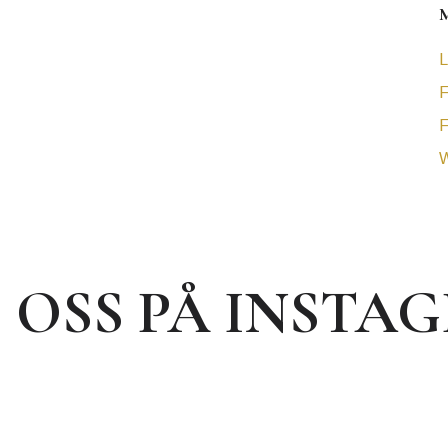
L
F
F
W
J OSS PÅ INSTA