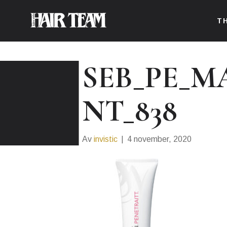
T
SEB_PE_M
NT_838
Av
invistic
|
4 november, 2020