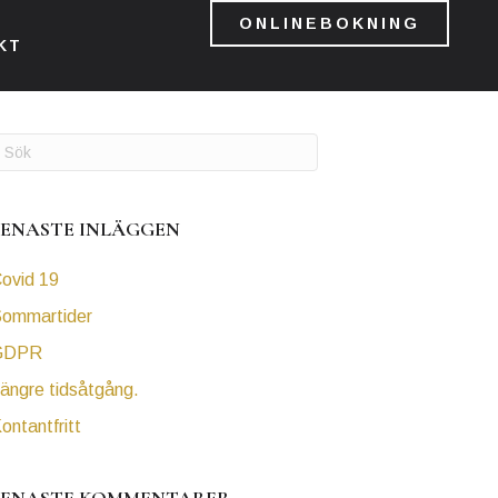
ONLINEBOKNING
KT
SENASTE INLÄGGEN
ovid 19
ommartider
GDPR
ängre tidsåtgång.
ontantfritt