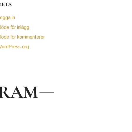
META
ogga in
löde för inlägg
löde för kommentarer
ordPress.org
GRAM