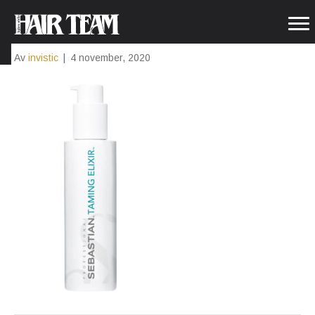
SEB_TA_EL_150ML_PRINT_856
Av
invistic
|
4 november, 2020