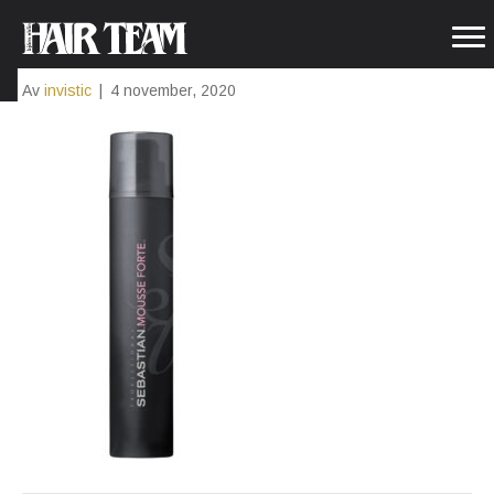
SEB_MO_FO_200ML_PRINT_832
Av
invistic
|
4 november, 2020