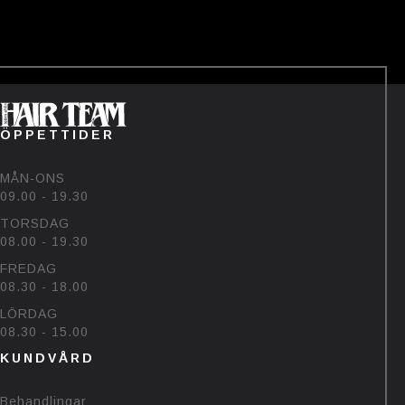
——-
Tävlingen avslutas den 22/7💗
Vinnaren hämtar priset på
salongen🥰
#bjornehlinhairteam #björk
#sommar #uv
60
48
ÖPPETTIDER
MÅN-ONS
09.00 - 19.30
TORSDAG
08.00 - 19.30
FREDAG
08.30 - 18.00
LÖRDAG
08.30 - 15.00
KUNDVÅRD
Behandlingar