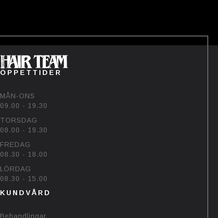
——-
Tävlingen avslutas den 22/7💗
Vinnaren hämtar priset på
salongen🥰
#bjornehlinhairteam #björk
#sommar #uv
60
48
ÖPPETTIDER
MÅN-ONS
09.00 - 19.30
TORSDAG
08.00 - 19.30
FREDAG
08.30 - 18.00
LÖRDAG
08.30 - 15.00
KUNDVÅRD
Behandlingar