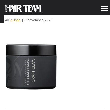
SEB_CR_CL_50ML_PRINT_806
Av
invistic
|
4 november, 2020