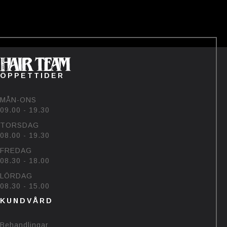
——-
Tävlingen avslutas den 22/7💗
Vinnaren hämtar priset på
salongen🥰
#bjornehlinhairteam #björk
#sommar #uv
60
48
ÖPPETTIDER
MÅN-ONS
09.00 - 19.30
TORSDAG
08.00 - 19.30
FREDAG
08.30 - 18.00
LÖRDAG
08.30 - 15.00
KUNDVÅRD
Behandlingar