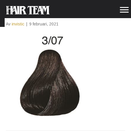
307
Av
invistic
|
9 februari, 2021