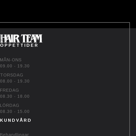
——-
Tävlingen avslutas den 22/7💗
Vinnaren hämtar priset på
salongen🥰
#bjornehlinhairteam #björk
#sommar #uv
60
48
ÖPPETTIDER
MÅN-ONS
09.00 - 19.30
TORSDAG
08.00 - 19.30
FREDAG
08.30 - 18.00
LÖRDAG
08.30 - 15.00
KUNDVÅRD
Behandlingar