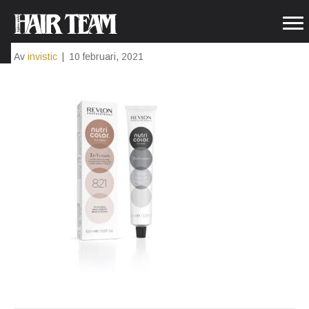
8007376047143_NCF_821_100ML
Av
invistic
|
10 februari, 2021