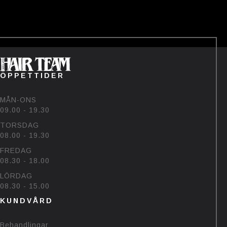
——-
Tävlingen avslutas den 22/7💗
Vinnaren hämtar priset på
salongen🥰
#bjornehlinhairteam #björk
#sommar #uv
60
48
ÖPPETTIDER
MÅN-ONS
09.00 - 19.30
TORSDAG
08.00 - 19.30
FREDAG
08.30 - 18.00
LÖRDAG
08.30 - 15.00
KUNDVÅRD
Behandlingar