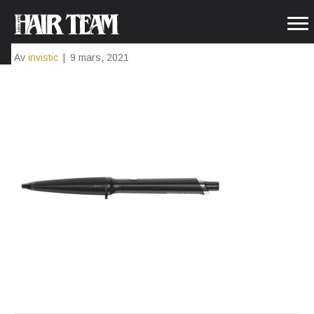
GHD-WAND
Av
invistic
|
9 mars, 2021