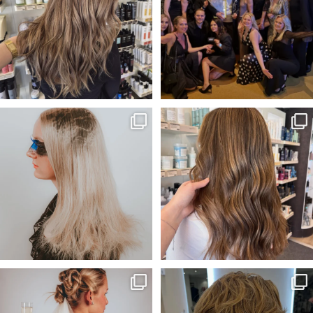
41
2
282
50
Vårat bidrag till Årets frisör
Solkyssta slingor☀️
kollektion!🖤
...
Frisör-Evelina🎨
...
55
1
33
1
Wilmas och My’s bidrag till Årets
Kunden önskade sig mer textur
frisör kategori
...
och ett lättare hår
...
64
1
52
1