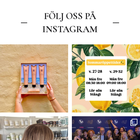
FÖLJ OSS PÅ
INSTAGRAM
.
Våra öppettider under sommaren
🍋🌼
☀️🧡Sommar tävling🧡☀️
v. 27-28
...
Nu har du
...
7
0
60
48
Blond —>Brunett 💫✨✨
VINNARE I ÅRETS
ARBETSGIVARE 2026!⭐️🥂
Färg- Claudia
...
Igår
...