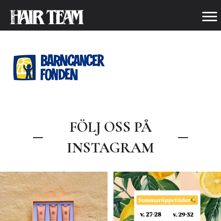
BARNCANCER
FÖLJ OSS PÅ
INSTAGRAM
.
Våra öppettider under sommaren
🍋🌼
☀️🧡Sommar tävling🧡☀️
v. 27-28
...
Nu har du
...
7
0
60
48