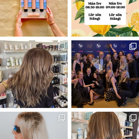
Blond —>Brunett 💫✨✨
VINNARE I ÅRETS
ARBETSGIVARE 2026!⭐️🥂
Färg- Claudia
...
Igår
...
41
2
282
50
Vårat bidrag till Årets frisör
Solkyssta slingor☀️
kollektion!🖤
...
Frisör-Evelina🎨
...
55
1
33
1