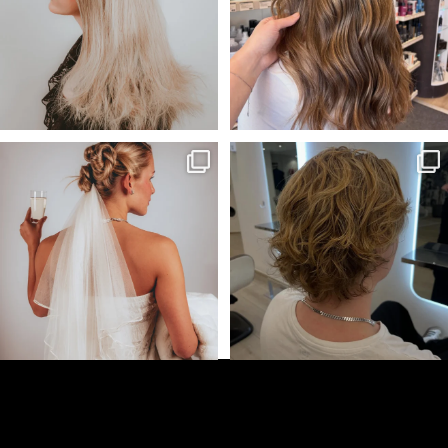
Wilmas och My’s bidrag till Årets
Kunden önskade sig mer textur
frisör kategori
...
och ett lättare hår
...
64
1
52
1