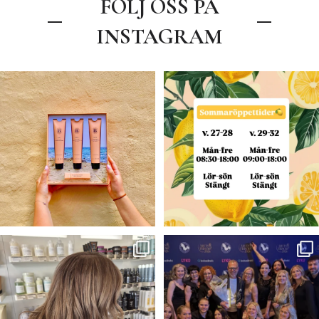
FÖLJ OSS PÅ
INSTAGRAM
.
Våra öppettider under sommaren
🍋🌼
☀️🧡Sommar tävling🧡☀️
v. 27-28
...
Nu har du
...
7
0
60
48
Blond —>Brunett 💫✨✨
VINNARE I ÅRETS
ARBETSGIVARE 2026!⭐️🥂
Färg- Claudia
...
Igår
...
41
2
282
50