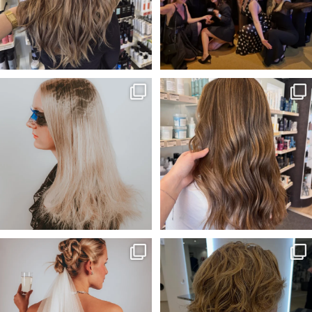
Vårat bidrag till Årets frisör
Solkyssta slingor☀️
kollektion!🖤
...
Frisör-Evelina🎨
...
55
1
33
1
Wilmas och My’s bidrag till Årets
Kunden önskade sig mer textur
frisör kategori
...
och ett lättare hår
...
64
1
52
1