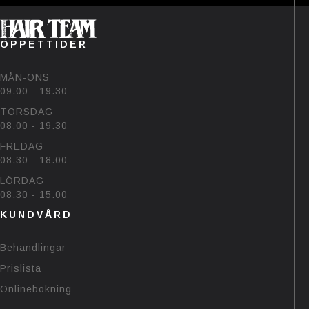
ÖPPETTIDER
MÅN-ONS
09.00 - 19.30
TORSDAG
08.00 - 19.30
FREDAG
08.30 - 18.00
LÖRDAG
08.30 - 15.00
KUNDVÅRD
Behandlingar
Prislista
Onlinebokning