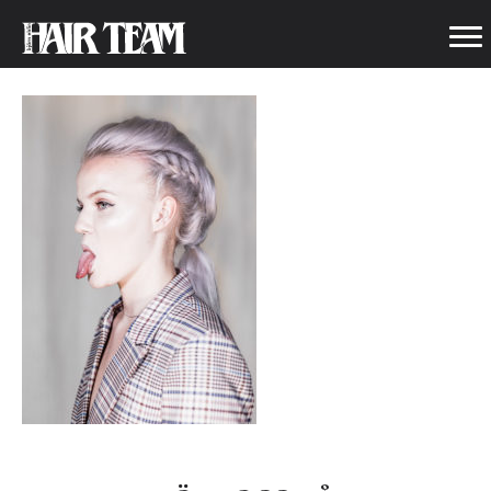
WEBB__MS87147-REDIGERA