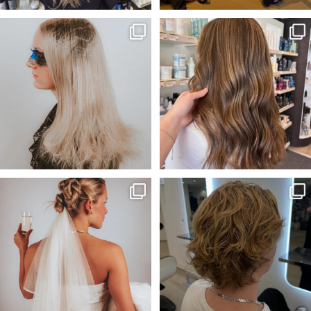
Vårat bidrag till Årets frisör
Solkyssta slingor☀️
kollektion!🖤
...
Frisör-Evelina🎨
...
55
1
33
1
Wilmas och My’s bidrag till Årets
Kunden önskade sig mer textur
frisör kategori
...
och ett lättare hår
...
64
1
52
1