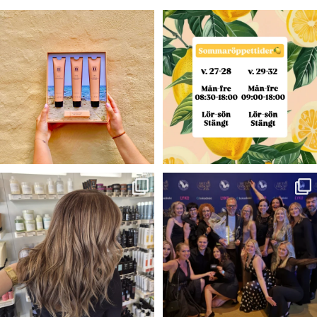
.
Våra öppettider under sommaren
🍋🌼
☀️🧡Sommar tävling🧡☀️
v. 27-28
...
Nu har du
...
7
0
60
48
Blond —>Brunett 💫✨✨
VINNARE I ÅRETS
ARBETSGIVARE 2026!⭐️🥂
Färg- Claudia
...
Igår
...
41
2
282
50