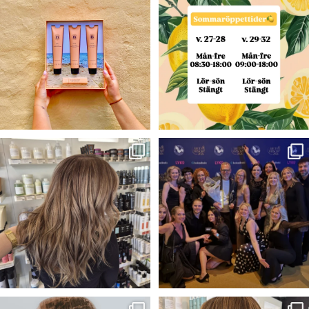
☀️🧡Sommar tävling🧡☀️
v. 27-28
...
Nu har du
...
7
0
60
48
Blond —>Brunett 💫✨✨
VINNARE I ÅRETS
ARBETSGIVARE 2026!⭐️🥂
Färg- Claudia
...
Igår
...
41
2
282
50
Vårat bidrag till Årets frisör
Solkyssta slingor☀️