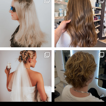
kollektion!🖤
...
Frisör-Evelina🎨
...
55
1
33
1
Wilmas och My’s bidrag till Årets
Kunden önskade sig mer textur
frisör kategori
...
och ett lättare hår
...
64
1
52
1