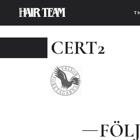
T
CERT2
FÖL