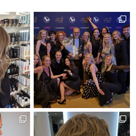
✨✨
VINNARE I ÅRETS ARBETSGIVARE 2026!⭐️🥂
Igår
...
282
50
risör kategori
...
Kunden önskade sig mer textur och ett lättare
hår
...
52
1