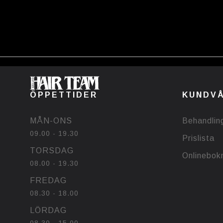
ÖPPETTIDER
KUNDV
MÅN-ONS
Behandlin
09.00 - 19.30
Prislista
TORSDAG
Onlinebok
08.00 - 19.30
FREDAG
08.30 - 18.00
LÖRDAG
08.30 - 15.00