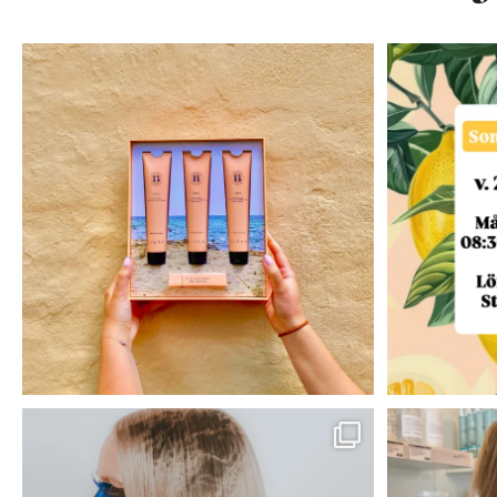
.
Våra öpp
☀️🧡Sommar tävling🧡☀️
Nu har du
...
60
48
Vårat bidrag till Årets frisör kollektion!🖤
...
55
1