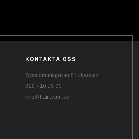
KONTAKTA OSS
Sysslomansgatan 8 i Uppsala
018 - 10 59 00
info@hairteam.se