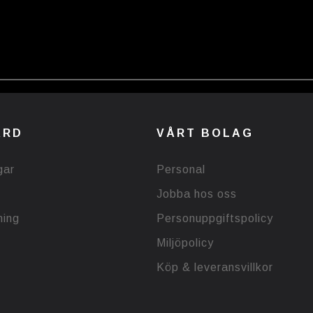
ÅRD
VÅRT BOLAG
gar
Personal
Jobba hos oss
ning
Personuppgiftspolicy
Miljöpolicy
Köp & leveransvillkor