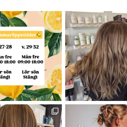
ettider under sommaren🍋🌼
Blond —>Brunett 💫
v. 27-28
...
Färg- Claudia
...
7
0
41
2
Solkyssta slingor☀️
Wilmas och My’s bidrag till Årets f
Frisör-Evelina🎨
...
64
1
33
1