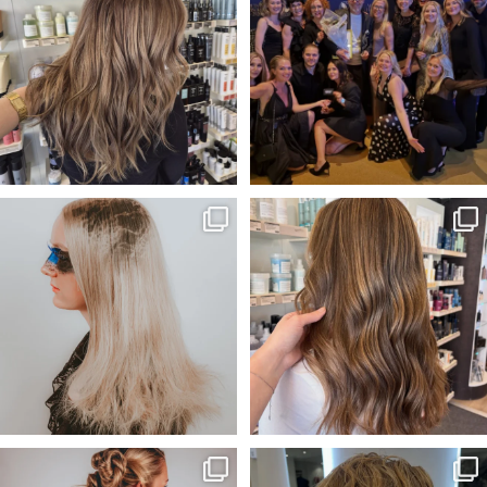
...
Igår
...
41
2
282
50
Vårat bidrag till Årets frisör
Solkyssta slingor☀️
kollektion!🖤
...
Frisör-Evelina🎨
...
55
1
33
1
Wilmas och My’s bidrag till Årets
Kunden önskade sig mer textur
frisör kategori
...
och ett lättare hår
...