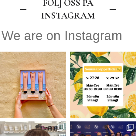
FÖLJ OSS PÅ
INSTAGRAM
We are on Instagram
.
Våra öppettider under sommaren
🍋🌼
☀️🧡Sommar tävling🧡☀️
v. 27-28
...
Nu har du
...
7
0
60
48
Blond —>Brunett 💫✨✨
VINNARE I ÅRETS
ARBETSGIVARE 2026!⭐️🥂
Färg- Claudia